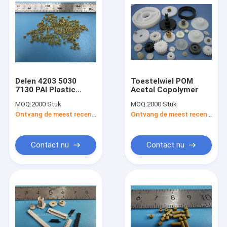
Delen 4203 5030
Toestelwiel POM
7130 PAI Plastic
Acetal Copolymer
Connector van
MOQ:
2000 Stuk
MOQ:
2000 Stuk
Claybanktorlon
Ontvang de meest recente Prijs
Ontvang de meest recente Prijs
Contact nu
Contact nu
Huis
Producten
Ongeveer ons