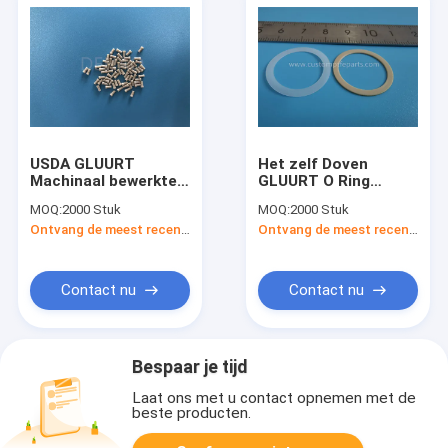
USDA GLUURT
Het zelf Doven
Machinaal bewerkte
GLUURT O Ring
van de de Pijpbuis
Washer Pan Plug Seal
MOQ:
2000 Stuk
MOQ:
2000 Stuk
van
met Bush
Ontvang de meest recente Prijs
Ontvang de meest recente Prijs
Delenpolyetheretherketone
de
Temperatuurweerstand
Contact nu
Contact nu
Bespaar je tijd
Laat ons met u contact opnemen met de
beste producten.