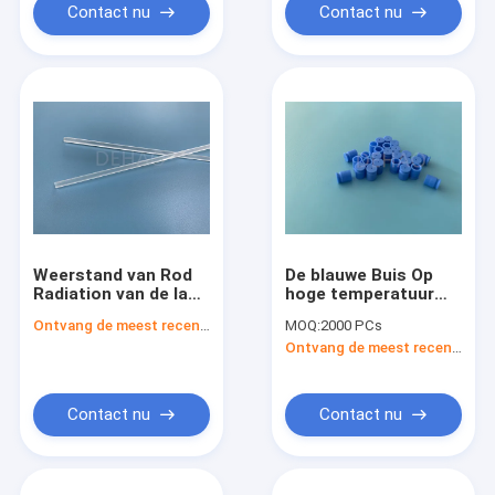
Contact nu
Contact nu
Weerstand van Rod
De blauwe Buis Op
Radiation van de lage
hoge temperatuur
Temperatuurpctfe
van de de
Ontvang de meest recente Prijs
MOQ:
2000 PCs
Kel F Hoge Zuiverheid
Weerstandspakking
Ontvang de meest recente Prijs
de Uitgedreven
van Douaneptfe
Delen
Contact nu
Contact nu