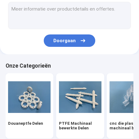
Gewijzigde PTFE
Vespeldelen
Torlondelen
Doorgaan
Ultem PEI
PVDF-Delen
Onze Categorieën
PCTFE Kel F
POM Acetal Copolymer
Nylon Machinaal bewerkte Delen
Micro- Vormplastieken
Douaneptfe Delen
PTFE Machinaal
cnc die plastic
bewerkte Delen
machinaal bew