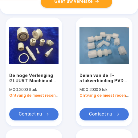
Geef uw vereiste
De hoge Verlenging
Delen van de T-
GLUURT Machinaal
stukverbinding PVDF,
bewerkte
de Mannelijke
MOQ:
2000 Stuk
MOQ:
2000 Stuk
Delenvochtbestendigheid
Montage van de
Ontvang de meest recente Prijs
Ontvang de meest recente Prijs
draadpvdf Pijp
Contact nu
Contact nu