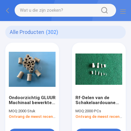
Alle Producten
(302)
Ondoorzichtig GLUUR
Rf-Delen van de
Machinaal bewerkte
Schakelaardouane
de
PTFE, de Gevormde
MOQ:
2000 Stuk
MOQ:
2000 PCs
Temperatuurweerstand
PTFE Delen van RoHS
Ontvang de meest recente Prijs
Ontvang de meest recente Prijs
van de Delen Hoge
Injectie
Hitte