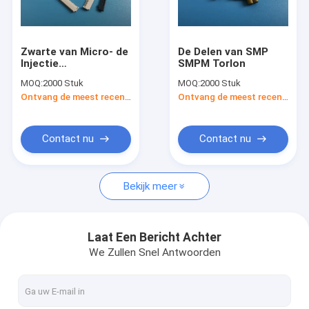
Fabrieksreis
Kwaliteitscontrole
Zwarte van Micro- de
De Delen van SMP
Injectie
SMPM Torlon
Contacteer ons
Vormplastieken het
MOQ:
2000 Stuk
MOQ:
2000 Stuk
Vormen
Ontvang de meest recente Prijs
Ontvang de meest recente Prijs
Tussenvoegselfpc
Nieuws
SMP Schakelaar
Contact nu
Contact nu
Douaneptfe Delen
Bekijk meer
PTFE Machinaal bewerkte Delen
cnc die plastic delen machinaal bewerken
Laat Een Bericht Achter
We Zullen Snel Antwoorden
gluur machinaal bewerkte delen
PTFE Uitgedreven staaf