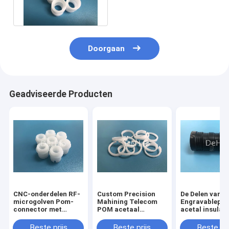
Connector
Doorgaan
Geadviseerde Producten
CNC-onderdelen RF-
Custom Precision
De Delen van
microgolven Pom-
Mahining Telecom
Engravablepo
connector met
POM acetaal
acetal insulat
uitstekende
connector
connector
oplosmiddelstijfheid
automotive C
Beste prijs
Beste prijs
Beste pri