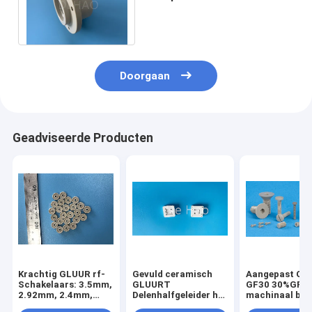
Kogelklep de Slijtvaste
PolyEtherEtherKetone van
Seat
Doorgaan
Geadviseerde Producten
Krachtig GLUUR rf-
Gevuld ceramisch
Aangepast GL
Schakelaars: 3.5mm,
GLUURT
GF30 30%GF
2.92mm, 2.4mm,
Delenhalfgeleider het
machinaal bew
1.85mm & 1.0mm
Verouderen de
Delen met Tole