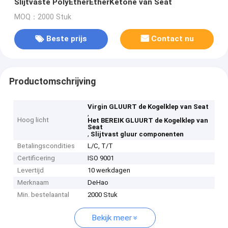
Slijtvaste PolyEtherEtherKetone van Seat
MOQ：2000 Stuk
Beste prijs
Contact nu
Productomschrijving
Virgin GLUURT de Kogelklep van Seat
,
Hoog licht
Het BEREIK GLUURT de Kogelklep van
Seat
,
Slijtvast gluur componenten
Betalingscondities
L/C, T/T
Certificering
ISO 9001
Levertijd
10 werkdagen
Merknaam
DeHao
Min. bestelaantal
2000 Stuk
Bekijk meer