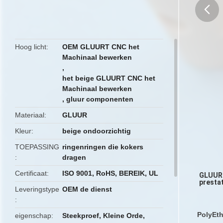
butto
Hoog licht
OEM GLUURT CNC het
Machinaal bewerken
,
het beige GLUURT CNC het
Machinaal bewerken
,
gluur componenten
Materiaal
GLUUR
Kleur
beige ondoorzichtig
TOEPASSING
ringenringen die kokers
dragen
Certificaat
ISO 9001, RoHS, BEREIK, UL
GLUUR 
presta
Leveringstype
OEM de dienst
PolyEt
eigenschap
Steekproef, Kleine Orde,