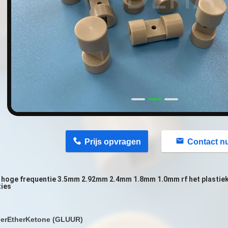
n
Prijs opvragen
Contact n
hoge frequentie 3.5mm 2.92mm 2.4mm 1.8mm 1.0mm rf het plastiek 
ties
herEtherKetone (GLUUR)