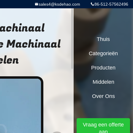
sales4@ksdehao.com
86-512-57562496
achinaal
e Machinaal
Thuis
Categorieën
elen
Producten
Middelen
Over Ons
Vraag een offerte
aan