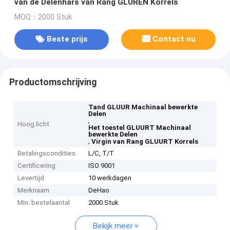
van de Delenhars van Rang GLUREN Korrels
MOQ：2000 Stuk
Beste prijs
Contact nu
Productomschrijving
Tand GLUUR Machinaal bewerkte
Delen
,
Hoog licht
Het toestel GLUURT Machinaal
bewerkte Delen
,
Virgin van Rang GLUURT Korrels
Betalingscondities
L/C, T/T
Certificering
ISO 9001
Levertijd
10 werkdagen
Merknaam
DeHao
Min. bestelaantal
2000 Stuk
Bekijk meer