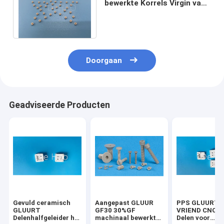
bewerkte Korrels Virgin van
de Delenhars van Rang
GLUREN Korrels
Doorgaan
Geadviseerde Producten
Gevuld ceramisch
Aangepast GLUUR
PPS GLUURT
GLUURT
GF30 30%GF
VRIEND CNC di
Delenhalfgeleider het
machinaal bewerkte
Delen voor