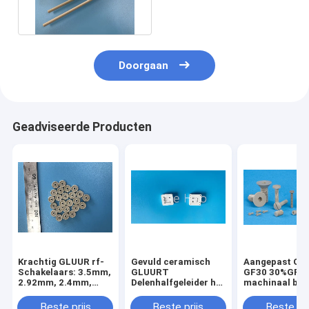
Bar
Doorgaan
Geadviseerde Producten
Krachtig GLUUR rf-
Gevuld ceramisch
Aangepast GL
Schakelaars: 3.5mm,
GLUURT
GF30 30%GF
2.92mm, 2.4mm,
Delenhalfgeleider het
machinaal bew
1.85mm & 1.0mm
Verouderen de
Delen met Tole
Adapters van
±0.02mm
Beste prijs
Beste prijs
Beste pri