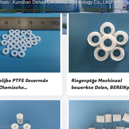
huis
-
Kunshan Dehao Electronic Technology Co., Ltd Product
lijke PTFE Gevormde
Ringenptfe Machinaal
 Chemische
bewerkte Delen, BEREIK
andsptfe Vlakke
PTFE Pakking
g