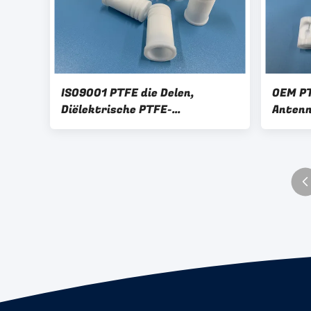
ISO9001 PTFE die Delen,
OEM PT
Diëlektrische PTFE-
Antenn
Schachtringen machinaal
Adapte
bewerken
machin