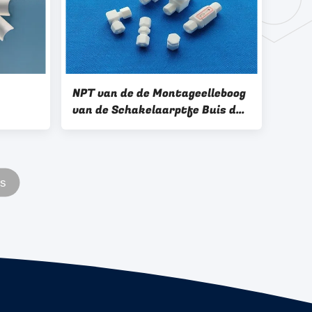
NPT van de de Montageelleboog
van de Schakelaarptfe Buis de
 van
Unie van de het T-stuk Enige
sche
Metalen kap Naaldklep
's