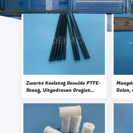
T
Zwarte Koolstof Gevulde PTFE-
Maagde
Staaf, Uitgedreven Grafiet
Delen,
Gevulde PTFE-Staaf
Weerst
Pakkin