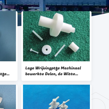
en
Lage Wrijvingptfe Machinaal
ptfe
bewerkte Delen, de Witte
Elektroisolatie van PTFE