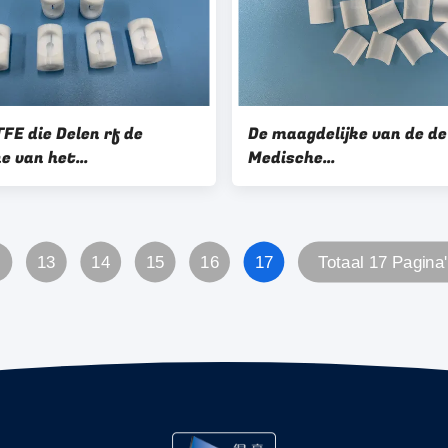
FE die Delen rf de
De maagdelijke van de de
e van het
Medische
rBasisstation
Behandelingsschakelaar
aal bewerken
Douaneptfe Delen Chemi
Weerstand
13
14
15
16
17
Totaal 17 Pagina