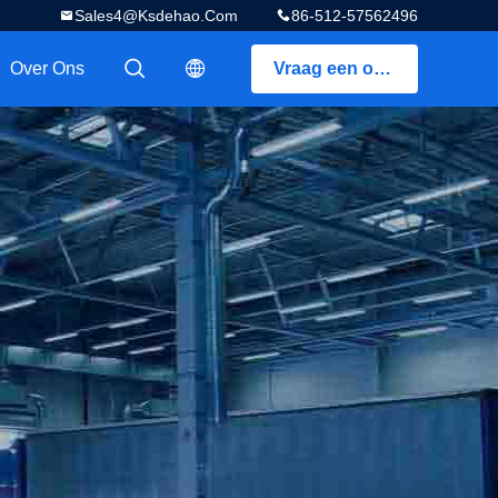
Sales4@ksdehao.com
86-512-57562496
Over Ons
Vraag een offerte aan
描述
描述